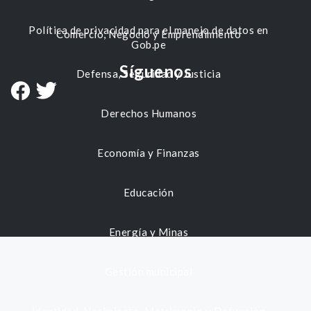
Política de privacidad para el manejo de datos en
Comercio, Negocio y Emprendimiento
Gob.pe
Síguenos
Defensa, Seguridad y Justicia
Derechos Humanos
Economía y Finanzas
Educación
Energía y Minas
Gestión municipal