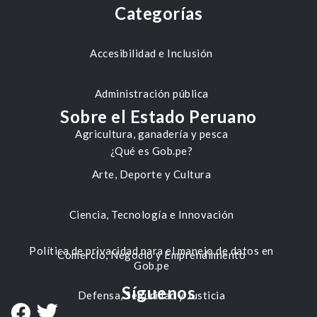
Categorías
Accesibilidad e Inclusión
Administración pública
Sobre el Estado Peruano
Agricultura, ganadería y pesca
¿Qué es Gob.pe?
Arte, Deporte y Cultura
Ciencia, Tecnología e Innovación
Política de privacidad para el manejo de datos en
Comercio, Negocio y Emprendimiento
Gob.pe
Síguenos
Defensa, Seguridad y Justicia