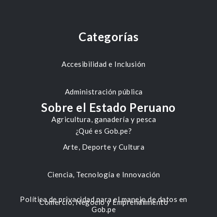
Categorías
Accesibilidad e Inclusión
Administración pública
Sobre el Estado Peruano
Agricultura, ganadería y pesca
¿Qué es Gob.pe?
Arte, Deporte y Cultura
Ciencia, Tecnología e Innovación
Política de privacidad para el manejo de datos en
Comercio, Negocio y Emprendimiento
Gob.pe