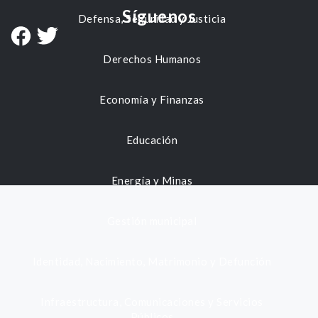
Síguenos
Defensa, Seguridad y Justicia
Derechos Humanos
Economía y Finanzas
Educación
Energía y Minas
Gestión municipal
Identidad, Nacimiento, Matrimonio y Defunción
Infraestructura, Comunicaciones y Servicios
Públicos