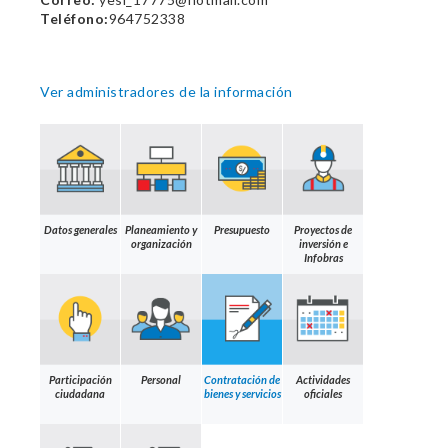
Teléfono:
964752338
Ver administradores de la información
Datos generales
Planeamiento y
Presupuesto
Proyectos de
organización
inversión e
Infobras
Participación
Personal
Contratación de
Actividades
ciudadana
bienes y servicios
oficiales