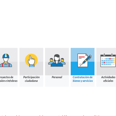
royectos de
Participación
Personal
Contratación de
Actividades
sión e Infobras
ciudadana
bienes y servicios
oficiales