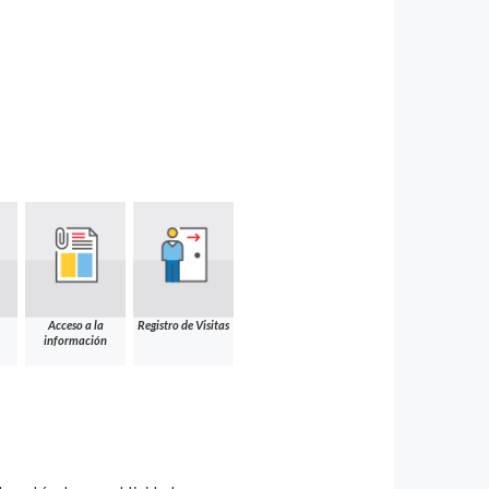
Acceso a la
Registro de Visitas
información