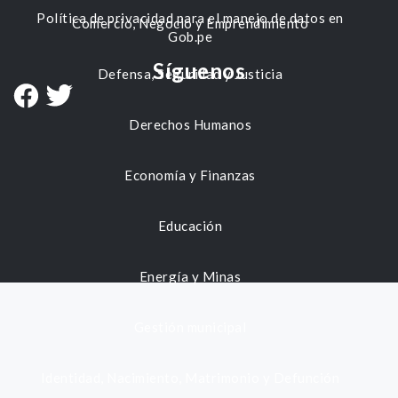
Política de privacidad para el manejo de datos en
Comercio, Negocio y Emprendimiento
Gob.pe
Síguenos
Defensa, Seguridad y Justicia
Derechos Humanos
Economía y Finanzas
Educación
Energía y Minas
Gestión municipal
Identidad, Nacimiento, Matrimonio y Defunción