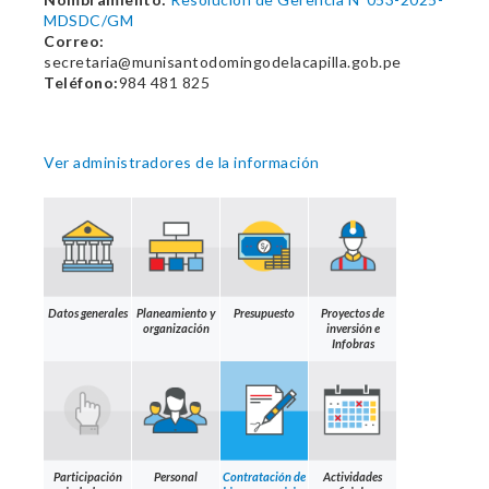
MDSDC/GM
Correo:
secretaria@munisantodomingodelacapilla.gob.pe
Teléfono:
984 481 825
Ver administradores de la información
Datos generales
Planeamiento y
Presupuesto
Proyectos de
organización
inversión e
Infobras
Participación
Personal
Contratación de
Actividades