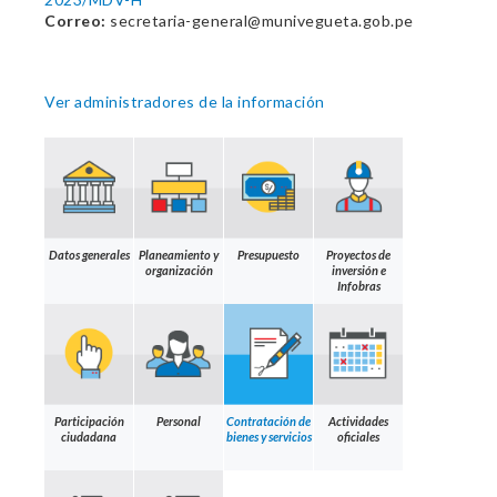
Correo:
secretaria-general@munivegueta.gob.pe
Ver administradores de la información
Datos generales
Planeamiento y
Presupuesto
Proyectos de
organización
inversión e
Infobras
Participación
Personal
Contratación de
Actividades
ciudadana
bienes y servicios
oficiales