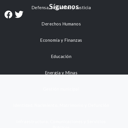
Síguenos
Defensa, Seguridad y Justicia
Derechos Humanos
Economía y Finanzas
Educación
Energía y Minas
Gestión municipal
Identidad, Nacimiento, Matrimonio y Defunción
Infraestructura, Comunicaciones y Servicios
Públicos