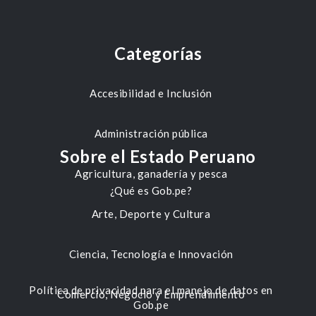
Categorías
Accesibilidad e Inclusión
Administración pública
Sobre el Estado Peruano
Agricultura, ganadería y pesca
¿Qué es Gob.pe?
Arte, Deporte y Cultura
Ciencia, Tecnología e Innovación
Política de privacidad para el manejo de datos en
Comercio, Negocio y Emprendimiento
Gob.pe