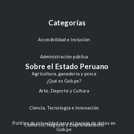
Categorías
Accesibilidad e Inclusión
Administración pública
Sobre el Estado Peruano
Agricultura, ganadería y pesca
¿Qué es Gob.pe?
Arte, Deporte y Cultura
Ciencia, Tecnología e Innovación
Política de privacidad para el manejo de datos en
Comercio, Negocio y Emprendimiento
Gob.pe