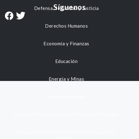
Síguenos
Defensa, Seguridad y Justicia
Derechos Humanos
Economía y Finanzas
Educación
Energía y Minas
Gestión municipal
Identidad, Nacimiento, Matrimonio y Defunción
Infraestructura, Comunicaciones y Servicios
Públicos