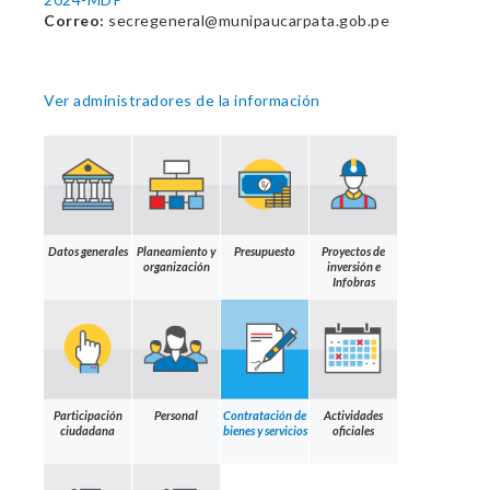
Correo:
secregeneral@munipaucarpata.gob.pe
Ver administradores de la información
Datos generales
Planeamiento y
Presupuesto
Proyectos de
organización
inversión e
Infobras
Participación
Personal
Contratación de
Actividades
ciudadana
bienes y servicios
oficiales