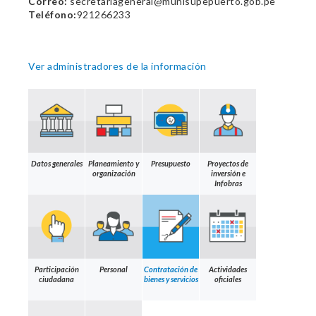
Correo:
secretariageneral@munisupepuerto.gob.pe
Teléfono:
921266233
Ver administradores de la información
Datos generales
Planeamiento y
Presupuesto
Proyectos de
organización
inversión e
Infobras
Participación
Personal
Contratación de
Actividades
ciudadana
bienes y servicios
oficiales