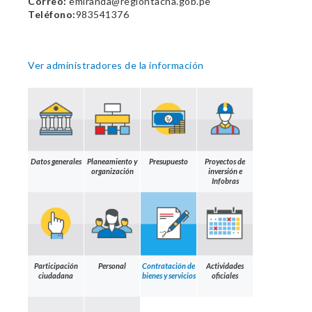
Correo:
emiranda@regiontacna.gob.pe
Teléfono:
983541376
Ver administradores de la información
Datos generales
Planeamiento y
Presupuesto
Proyectos de
organización
inversión e
Infobras
Participación
Personal
Contratación de
Actividades
ciudadana
bienes y servicios
oficiales