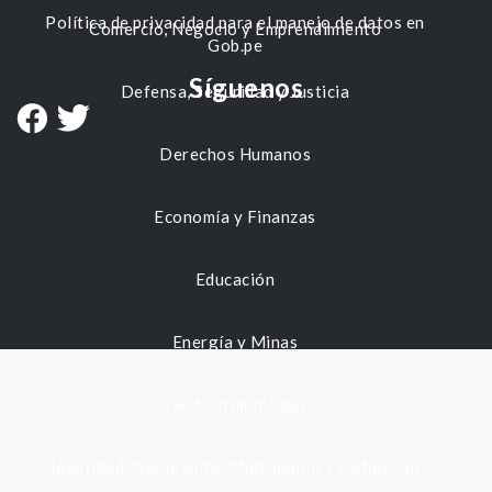
Política de privacidad para el manejo de datos en
Comercio, Negocio y Emprendimiento
Gob.pe
Síguenos
Defensa, Seguridad y Justicia
Derechos Humanos
Economía y Finanzas
Educación
Energía y Minas
Gestión municipal
Identidad, Nacimiento, Matrimonio y Defunción