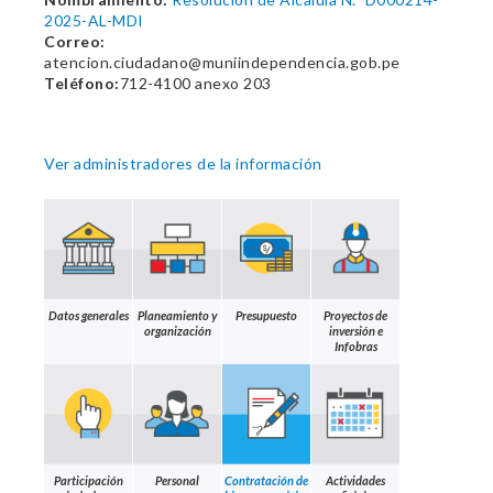
2025-AL-MDI
Correo:
atencion.ciudadano@muniindependencia.gob.pe
Teléfono:
712-4100 anexo 203
Ver administradores de la información
Datos generales
Planeamiento y
Presupuesto
Proyectos de
organización
inversión e
Infobras
Participación
Personal
Contratación de
Actividades