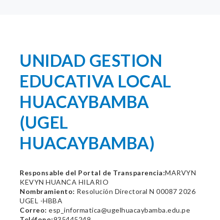
UNIDAD GESTION
EDUCATIVA LOCAL
HUACAYBAMBA
(UGEL
HUACAYBAMBA)
Responsable del Portal de Transparencia:
MARVYN
KEVYN HUANCA HILARIO
Nombramiento:
Resolución Directoral N 00087 2026
UGEL -HBBA
Correo:
esp_informatica@ugelhuacaybamba.edu.pe
Teléfono:
935445249