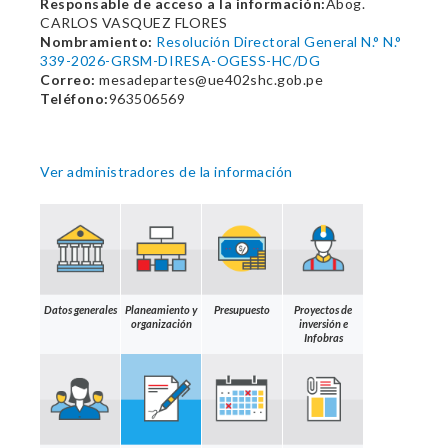
Responsable de acceso a la información:
Abog.
CARLOS VASQUEZ FLORES
Nombramiento:
Resolución Directoral General N.° N.°
339-2026-GRSM-DIRESA-OGESS-HC/DG
Correo:
mesadepartes@ue402shc.gob.pe
Teléfono:
963506569
Ver administradores de la información
Datos generales
Planeamiento y
Presupuesto
Proyectos de
organización
inversión e
Infobras