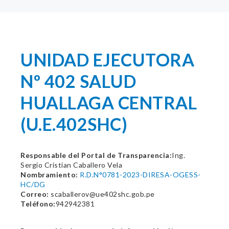
UNIDAD EJECUTORA
Nº 402 SALUD
HUALLAGA CENTRAL
(U.E.402SHC)
Responsable del Portal de Transparencia:
Ing.
Sergio Cristian Caballero Vela
Nombramiento:
R.D.N°0781-2023-DIRESA-OGESS-
HC/DG
Correo:
scaballerov@ue402shc.gob.pe
Teléfono:
942942381