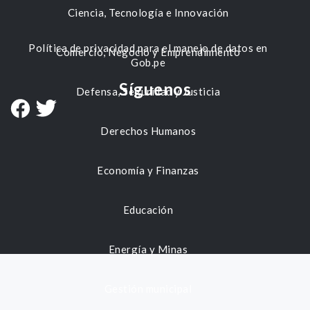
Ciencia, Tecnología e Innovación
Política de privacidad para el manejo de datos en
Comercio, Negocio y Emprendimiento
Gob.pe
Síguenos
Defensa, Seguridad y Justicia
Derechos Humanos
Economía y Finanzas
Educación
Energía y Minas
Gestión municipal