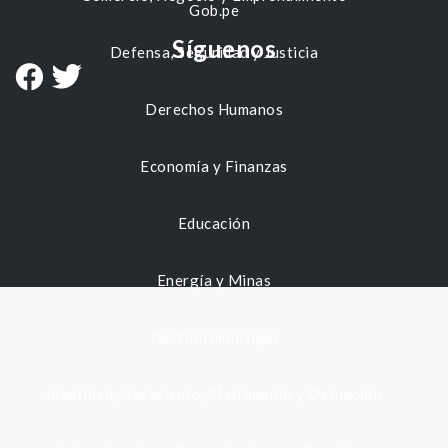
Gob.pe
Síguenos
Defensa, Seguridad y Justicia
Derechos Humanos
Economía y Finanzas
Educación
Energía y Minas
Gestión municipal
Identidad, Nacimiento, Matrimonio y Defunción