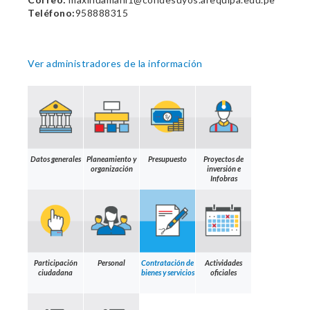
Teléfono:
958888315
Ver administradores de la información
Datos generales
Planeamiento y
Presupuesto
Proyectos de
organización
inversión e
Infobras
Participación
Personal
Contratación de
Actividades
ciudadana
bienes y servicios
oficiales