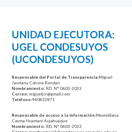
UNIDAD EJECUTORA:
UGEL CONDESUYOS
(UCONDESUYOS)
Responsable del Portal de Transparencia:
Miguel
Jasmany Calcina Rondan
Nombramiento:
RD. N° 0603-2022
Correo:
migueljcr@gmail.com
Teléfono:
940832871
Responsable de acceso a la información:
Maximiliana
Cayma Huamaní Aujahuaque
Nombramiento:
RD. N° 0603-2022
Correo:
maxihuamani1@condesuyos.arequipa.edu.pe