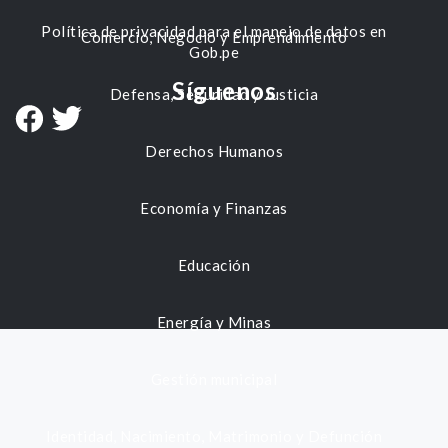
Política de privacidad para el manejo de datos en
Comercio, Negocio y Emprendimiento
Gob.pe
Síguenos
Defensa, Seguridad y Justicia
Derechos Humanos
Economía y Finanzas
Educación
Energía y Minas
Gestión municipal
Identidad, Nacimiento, Matrimonio y Defunción