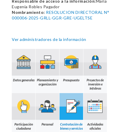
Responsable de acceso a la información:
María
Eugenia Robles Pagador
Nombramiento:
RESOLUCION DIRECTORAL N°
000006-2025-GRLL-GGR-GRE-UGELTSE
Ver administradores de la información
Datos generales
Planeamiento y
Presupuesto
Proyectos de
organización
inversión e
Infobras
Participación
Personal
Contratación de
Actividades
ciudadana
bienes y servicios
oficiales