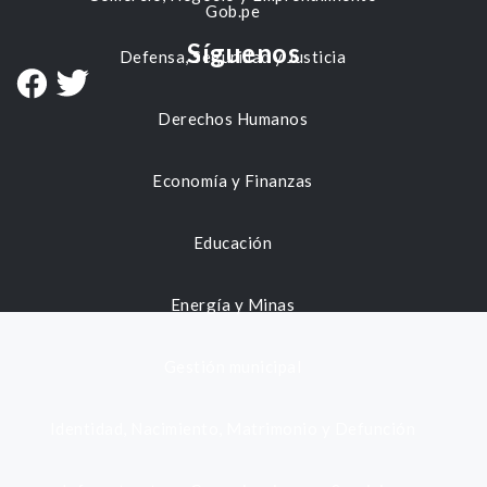
Gob.pe
Síguenos
Defensa, Seguridad y Justicia
Derechos Humanos
Economía y Finanzas
Educación
Energía y Minas
Gestión municipal
Identidad, Nacimiento, Matrimonio y Defunción