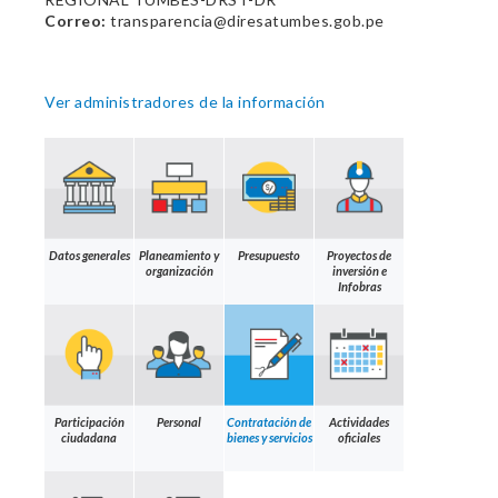
Correo:
transparencia@diresatumbes.gob.pe
Ver administradores de la información
Datos generales
Planeamiento y
Presupuesto
Proyectos de
organización
inversión e
Infobras
Participación
Personal
Contratación de
Actividades
ciudadana
bienes y servicios
oficiales