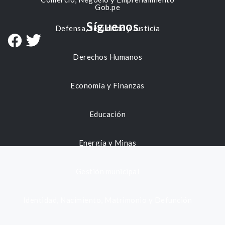
Gob.pe
Síguenos
Defensa, Seguridad y Justicia
Derechos Humanos
Economía y Finanzas
Educación
Energía y Minas
Gestión municipal
Identidad, Nacimiento, Matrimonio y Defunción