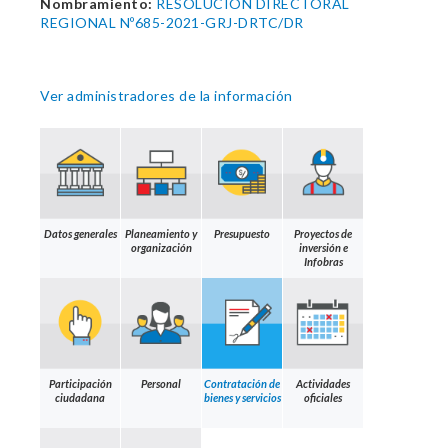
Nombramiento:
RESOLUCION DIRECTORAL
REGIONAL Nº685-2021-GRJ-DRTC/DR
Ver administradores de la información
Datos generales
Planeamiento y
Presupuesto
Proyectos de
organización
inversión e
Infobras
Participación
Personal
Contratación de
Actividades
ciudadana
bienes y servicios
oficiales