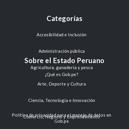
Categorías
Accesibilidad e Inclusión
Administración pública
Sobre el Estado Peruano
Agricultura, ganadería y pesca
¿Qué es Gob.pe?
Arte, Deporte y Cultura
Ciencia, Tecnología e Innovación
Política de privacidad para el manejo de datos en
Comercio, Negocio y Emprendimiento
Gob.pe