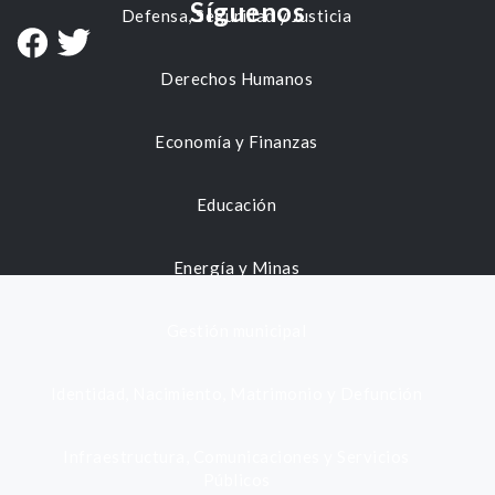
Síguenos
Defensa, Seguridad y Justicia
Derechos Humanos
Economía y Finanzas
Educación
Energía y Minas
Gestión municipal
Identidad, Nacimiento, Matrimonio y Defunción
Infraestructura, Comunicaciones y Servicios
Públicos