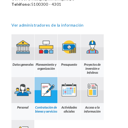
Teléfono:
5100300 - 4301
Ver administradores de la información
Datos generales
Planeamiento y
Presupuesto
Proyectos de
organización
inversión e
Infobras
Personal
Contratación de
Actividades
Acceso a la
bienes y servicios
oficiales
información