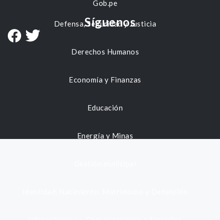
Gob.pe
Síguenos
Defensa, Seguridad y Justicia
Derechos Humanos
Economía y Finanzas
Educación
Energía y Minas
Gestión municipal
Identidad, Nacimiento, Matrimonio y Defunción
Infraestructura, Comunicaciones y Servicios