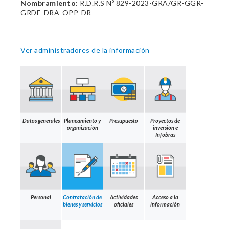
Nombramiento:
R.D.R.S Nº 829-2023-GRA/GR-GGR-
GRDE-DRA-OPP-DR
Ver administradores de la información
Datos generales
Planeamiento y
Presupuesto
Proyectos de
organización
inversión e
Infobras
Personal
Contratación de
Actividades
Acceso a la
bienes y servicios
oficiales
información