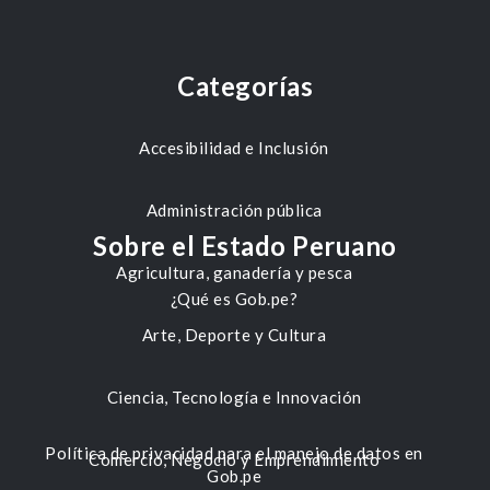
Categorías
Accesibilidad e Inclusión
Administración pública
Sobre el Estado Peruano
Agricultura, ganadería y pesca
¿Qué es Gob.pe?
Arte, Deporte y Cultura
Ciencia, Tecnología e Innovación
Política de privacidad para el manejo de datos en
Comercio, Negocio y Emprendimiento
Gob.pe