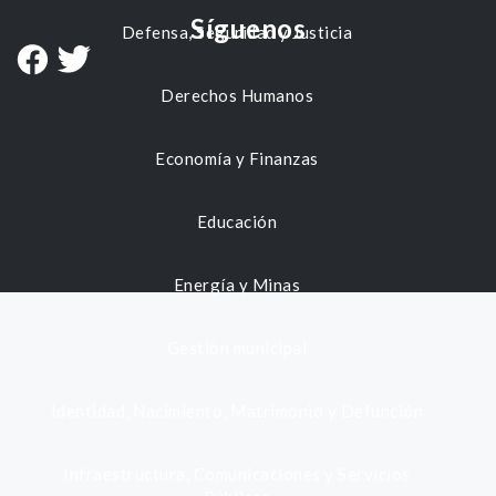
Síguenos
Defensa, Seguridad y Justicia
Derechos Humanos
Economía y Finanzas
Educación
Energía y Minas
Gestión municipal
Identidad, Nacimiento, Matrimonio y Defunción
Infraestructura, Comunicaciones y Servicios