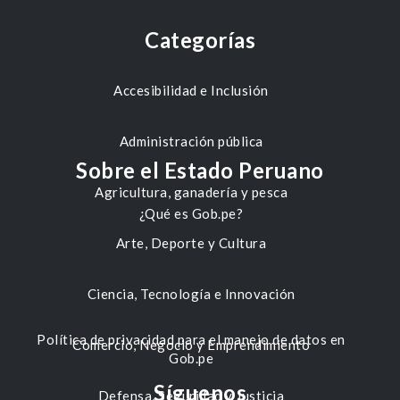
Categorías
Accesibilidad e Inclusión
Administración pública
Sobre el Estado Peruano
Agricultura, ganadería y pesca
¿Qué es Gob.pe?
Arte, Deporte y Cultura
Ciencia, Tecnología e Innovación
Política de privacidad para el manejo de datos en
Comercio, Negocio y Emprendimiento
Gob.pe
Síguenos
Defensa, Seguridad y Justicia