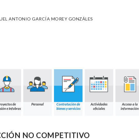
UEL ANTONIO GARCÍA MOREY GONZÁLES
I
royectos de
Personal
Contratación de
Actividades
Acceso a la
sión e Infobras
bienes y servicios
oficiales
información
CCIÓN NO COMPETITIVO