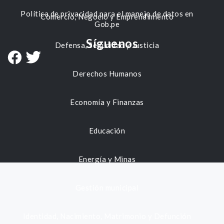
Política de privacidad para el manejo de datos en
Comercio, Negocio y Emprendimiento
Gob.pe
Síguenos
Defensa, Seguridad y Justicia
Derechos Humanos
Economía y Finanzas
Educación
Energía y Minas
Gestión municipal
Identidad, Nacimiento, Matrimonio y Defunción