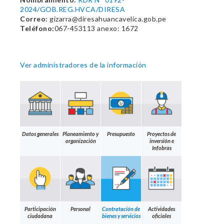
2024/GOB.REG.HVCA/DIRESA
Correo:
gizarra@diresahuancavelica.gob.pe
Teléfono:
067-453113 anexo: 1672
Ver administradores de la información
Datos generales
Planeamiento y
Presupuesto
Proyectos de
organización
inversión e
Infobras
Participación
Personal
Contratación de
Actividades
ciudadana
bienes y servicios
oficiales