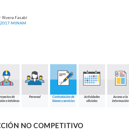
 Rivera Fasabi
03-2017-MINAM
royectos de
Personal
Contratación de
Actividades
Acceso a la
sión e Infobras
bienes y servicios
oficiales
información
CCIÓN NO COMPETITIVO