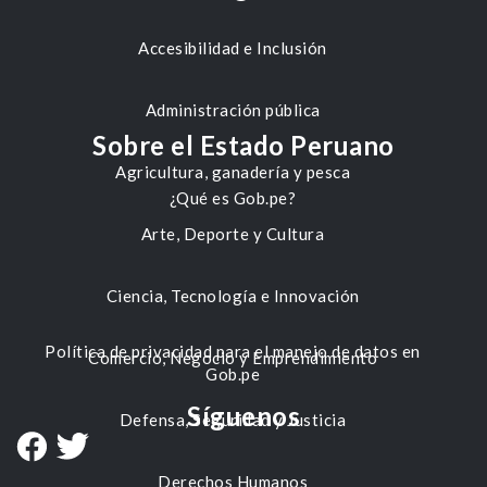
Accesibilidad e Inclusión
Administración pública
Sobre el Estado Peruano
Agricultura, ganadería y pesca
¿Qué es Gob.pe?
Arte, Deporte y Cultura
Ciencia, Tecnología e Innovación
Política de privacidad para el manejo de datos en
Comercio, Negocio y Emprendimiento
Gob.pe
Síguenos
Defensa, Seguridad y Justicia
Derechos Humanos