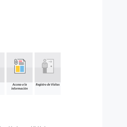
Acceso a la
Registro de Visitas
información