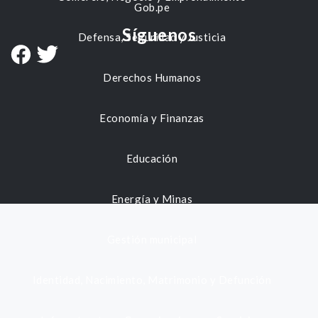
Gob.pe
Síguenos
Defensa, Seguridad y Justicia
Derechos Humanos
Economía y Finanzas
Educación
Energía y Minas
Gestión municipal
Identidad, Nacimiento, Matrimonio y Defunción