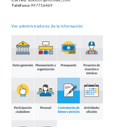
Teléfono:
997716469
Ver administradores de la información
Datos generales
Planeamiento y
Presupuesto
Proyectos de
organización
inversión e
Infobras
Participación
Personal
Contratación de
Actividades
ciudadana
bienes y servicios
oficiales