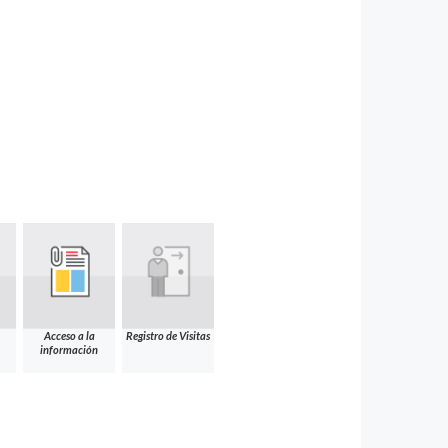
Acceso a la
Registro de Visitas
información