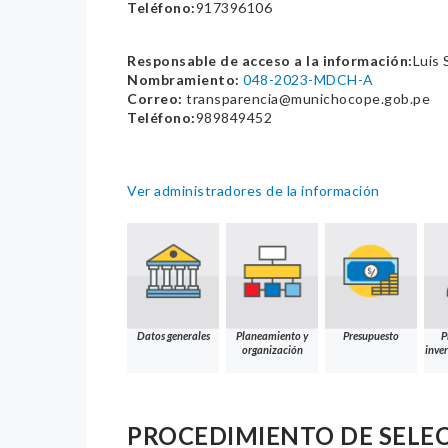
Teléfono:
917396106
Responsable de acceso a la información:
Luis 
Nombramiento:
048-2023-MDCH-A
Correo:
transparencia@munichocope.gob.pe
Teléfono:
989849452
Ver administradores de la información
Datos generales
Planeamiento y
Presupuesto
P
organización
inver
PROCEDIMIENTO DE SELE