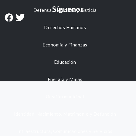
Síguenos
Defensa, Seguridad y Justicia
Derechos Humanos
Economía y Finanzas
Educación
Energía y Minas
Gestión municipal
Identidad, Nacimiento, Matrimonio y Defunción
Infraestructura, Comunicaciones y Servicios