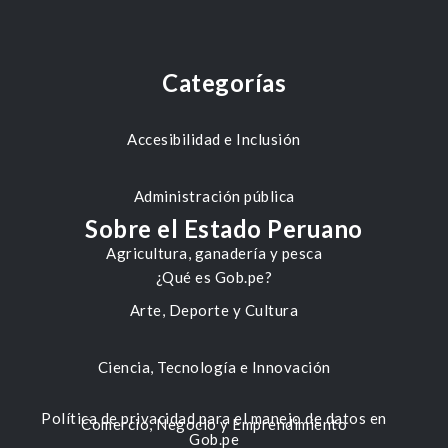
Categorías
Accesibilidad e Inclusión
Administración pública
Sobre el Estado Peruano
Agricultura, ganadería y pesca
¿Qué es Gob.pe?
Arte, Deporte y Cultura
Ciencia, Tecnología e Innovación
Política de privacidad para el manejo de datos en
Comercio, Negocio y Emprendimiento
Gob.pe