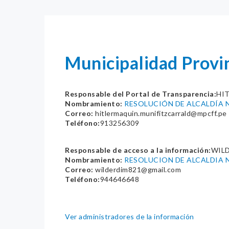
Municipalidad Provin
Responsable del Portal de Transparencia:
HI
Nombramiento:
RESOLUCIÓN DE ALCALDÍA N
Correo:
hitlermaquin.munifitzcarrald@mpcff.pe
Teléfono:
913256309
Responsable de acceso a la información:
WIL
Nombramiento:
RESOLUCION DE ALCALDIA N°
Correo:
wilderdim821@gmail.com
Teléfono:
944646648
Ver administradores de la información