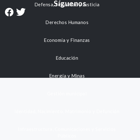
Síguenos
Defensa, Seguridad y Justicia
Derechos Humanos
Economía y Finanzas
Educación
Energía y Minas
Gestión municipal
Identidad, Nacimiento, Matrimonio y Defunción
Infraestructura, Comunicaciones y Servicios
Públicos