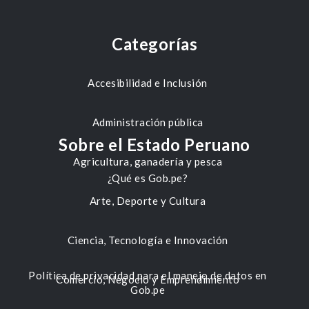
Categorías
Accesibilidad e Inclusión
Administración pública
Sobre el Estado Peruano
Agricultura, ganadería y pesca
¿Qué es Gob.pe?
Arte, Deporte y Cultura
Ciencia, Tecnología e Innovación
Política de privacidad para el manejo de datos en
Comercio, Negocio y Emprendimiento
Gob.pe