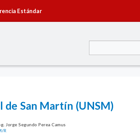
rencia Estándar
l de San Martí­n (UNSM)
g. Jorge Segundo Perea Camus
M/R