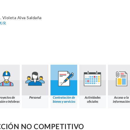
 Violeta Alva Saldaña
M/R
royectos de
Personal
Contratación de
Actividades
Acceso a la
sión e Infobras
bienes y servicios
oficiales
información
CCIÓN NO COMPETITIVO