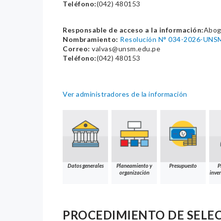
Teléfono:
(042) 480153
Responsable de acceso a la información:
Abog.
Nombramiento:
Resolución N° 034-2026-UNS
Correo:
valvas@unsm.edu.pe
Teléfono:
(042) 480153
Ver administradores de la información
Datos generales
Planeamiento y
Presupuesto
P
organización
inver
PROCEDIMIENTO DE SELE