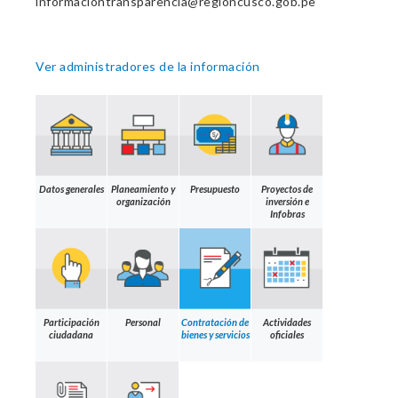
informaciontransparencia@regioncusco.gob.pe
Ver administradores de la información
Datos generales
Planeamiento y
Presupuesto
Proyectos de
organización
inversión e
Infobras
Participación
Personal
Contratación de
Actividades
ciudadana
bienes y servicios
oficiales