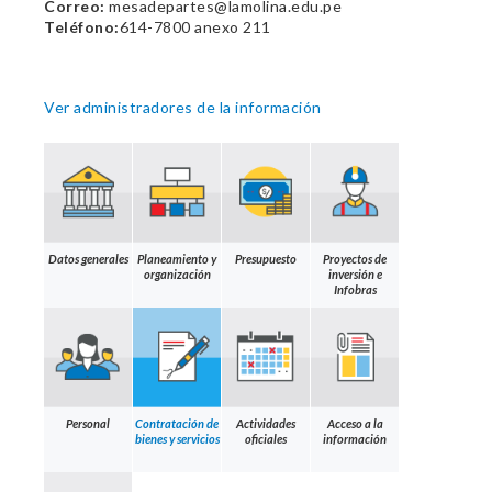
Correo:
mesadepartes@lamolina.edu.pe
Teléfono:
614-7800 anexo 211
Ver administradores de la información
Datos generales
Planeamiento y
Presupuesto
Proyectos de
organización
inversión e
Infobras
Personal
Contratación de
Actividades
Acceso a la
bienes y servicios
oficiales
información