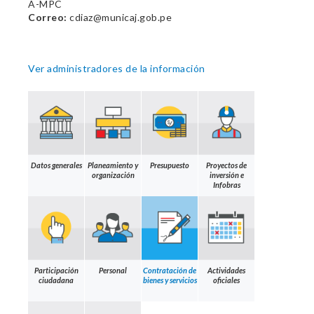
A-MPC
Correo:
cdiaz@municaj.gob.pe
Ver administradores de la información
Datos generales
Planeamiento y
Presupuesto
Proyectos de
organización
inversión e
Infobras
Participación
Personal
Contratación de
Actividades
ciudadana
bienes y servicios
oficiales