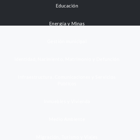
Educación
Energía y Minas
Gestión municipal
Identidad, Nacimiento, Matrimonio y Defunción
Infraestructura, Comunicaciones y Servicios
Públicos
Inmuebles y Vivienda
Medio Ambiente
Migración, Turismo y Viajes