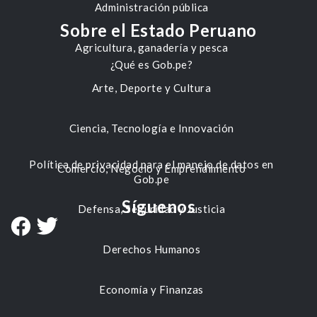
Administración pública
Sobre el Estado Peruano
Agricultura, ganadería y pesca
¿Qué es Gob.pe?
Arte, Deporte y Cultura
Ciencia, Tecnología e Innovación
Política de privacidad para el manejo de datos en
Comercio, Negocio y Emprendimiento
Gob.pe
Síguenos
Defensa, Seguridad y Justicia
Derechos Humanos
Economía y Finanzas