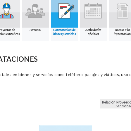
royectos de
Personal
Contratación de
Actividades
Acceso a la
sión e Infobras
bienes y servicios
oficiales
información
ATACIONES
ales en bienes y servicios como teléfono, pasajes y viáticos, uso d