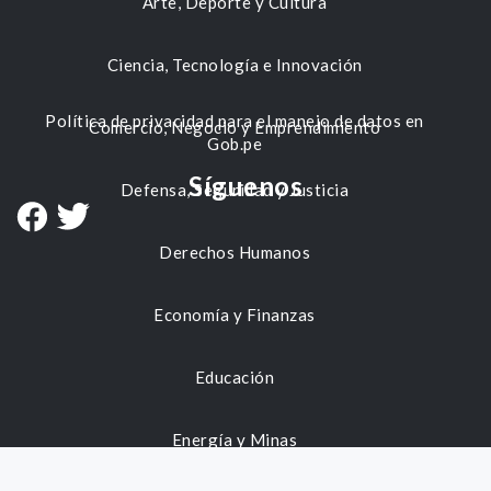
Arte, Deporte y Cultura
Ciencia, Tecnología e Innovación
Política de privacidad para el manejo de datos en
Comercio, Negocio y Emprendimiento
Gob.pe
Síguenos
Defensa, Seguridad y Justicia
Derechos Humanos
Economía y Finanzas
Educación
Energía y Minas