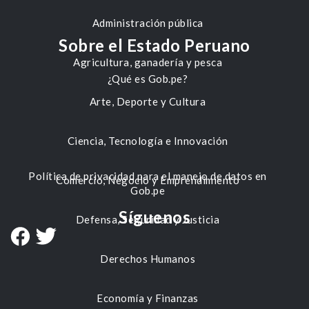
Administración pública
Sobre el Estado Peruano
Agricultura, ganadería y pesca
¿Qué es Gob.pe?
Arte, Deporte y Cultura
Ciencia, Tecnología e Innovación
Política de privacidad para el manejo de datos en
Comercio, Negocio y Emprendimiento
Gob.pe
Síguenos
Defensa, Seguridad y Justicia
Derechos Humanos
Economía y Finanzas