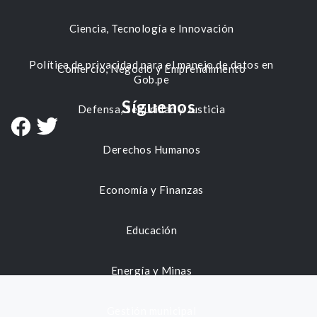
Ciencia, Tecnología e Innovación
Política de privacidad para el manejo de datos en
Comercio, Negocio y Emprendimiento
Gob.pe
Síguenos
Defensa, Seguridad y Justicia
Derechos Humanos
Economía y Finanzas
Educación
Energía y Minas
Gestión municipal