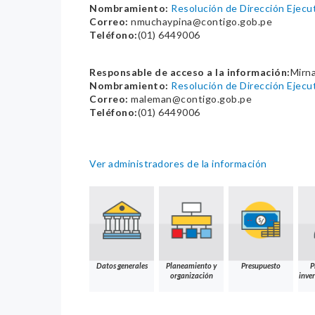
Nombramiento:
Resolución de Dirección Ejec
Correo:
nmuchaypina@contigo.gob.pe
Teléfono:
(01) 6449006
Responsable de acceso a la información:
Mirna
Nombramiento:
Resolución de Dirección Ejec
Correo:
maleman@contigo.gob.pe
Teléfono:
(01) 6449006
Ver administradores de la información
Datos generales
Planeamiento y
Presupuesto
P
organización
inver