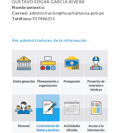
GUSTAVO EDGAR GARCIA RIVERA
Nombramiento:
Correo:
administracion@hospitaltacna.gob.pe
Teléfono:
937486315
Ver administradores de la información
Datos generales
Planeamiento y
Presupuesto
Proyectos de
organización
inversión e
Infobras
Personal
Contratación de
Actividades
Acceso a la
bienes y servicios
oficiales
información