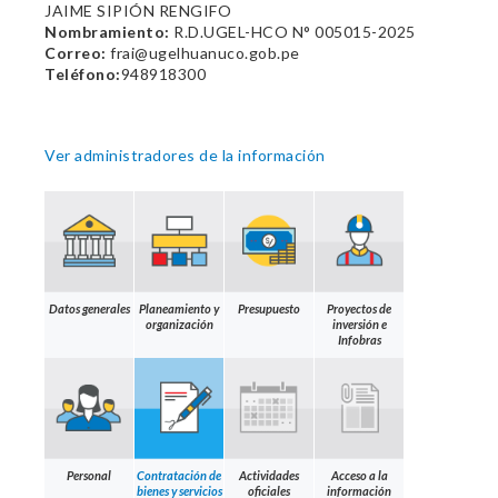
JAIME SIPIÓN RENGIFO
Nombramiento:
R.D.UGEL-HCO N° 005015-2025
Correo:
frai@ugelhuanuco.gob.pe
Teléfono:
948918300
Ver administradores de la información
Datos generales
Planeamiento y
Presupuesto
Proyectos de
organización
inversión e
Infobras
Personal
Contratación de
Actividades
Acceso a la
bienes y servicios
oficiales
información