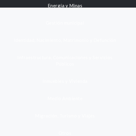
Energía y Minas
Gestión municipal
Identidad, Nacimiento, Matrimonio y Defunción
Infraestructura, Comunicaciones y Servicios
Públicos
Inmuebles y Vivienda
Medio Ambiente
Migración, Turismo y Viajes
Otros