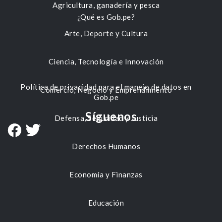
Agricultura, ganadería y pesca
¿Qué es Gob.pe?
Arte, Deporte y Cultura
Ciencia, Tecnología e Innovación
Política de privacidad para el manejo de datos en
Comercio, Negocio y Emprendimiento
Gob.pe
Síguenos
Defensa, Seguridad y Justicia
Derechos Humanos
Economía y Finanzas
Educación