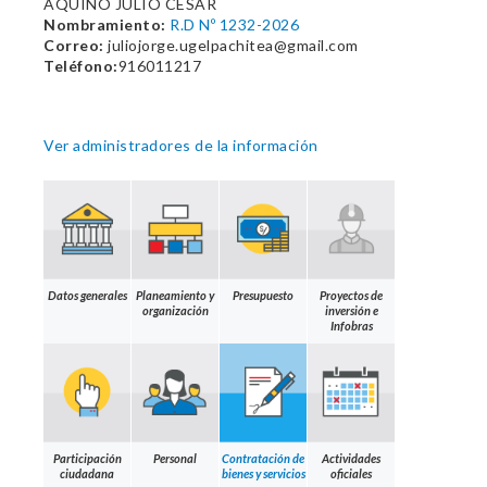
AQUINO JULIO CESAR
Nombramiento:
R.D Nº 1232-2026
Correo:
juliojorge.ugelpachitea@gmail.com
Teléfono:
916011217
Ver administradores de la información
Datos generales
Planeamiento y
Presupuesto
Proyectos de
organización
inversión e
Infobras
Participación
Personal
Contratación de
Actividades
ciudadana
bienes y servicios
oficiales