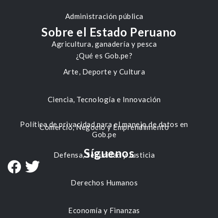
Administración pública
Sobre el Estado Peruano
Agricultura, ganadería y pesca
¿Qué es Gob.pe?
Arte, Deporte y Cultura
Ciencia, Tecnología e Innovación
Política de privacidad para el manejo de datos en
Comercio, Negocio y Emprendimiento
Gob.pe
Síguenos
Defensa, Seguridad y Justicia
Derechos Humanos
Economía y Finanzas