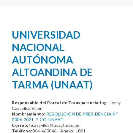
UNIVERSIDAD
NACIONAL
AUTÓNOMA
ALTOANDINA DE
TARMA (UNAAT)
Responsable del Portal de Transparencia:
Ing. Henry
Casavilca Valer
Nombramiento:
RESOLUCIÓN DE PRESIDENCIA N°
0006-2021-P-CO-UNAAT
Correo:
hcasavilca@unaat.edu.pe
Teléfono:
064-460046 - Anexo: 1001