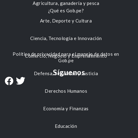
Agricultura, ganadería y pesca
¿Qué es Gob.pe?
Arte, Deporte y Cultura
Ciencia, Tecnología e Innovación
Política de privacidad para el manejo de datos en
Comercio, Negocio y Emprendimiento
Gob.pe
Síguenos
Defensa, Seguridad y Justicia
Derechos Humanos
Economía y Finanzas
Educación