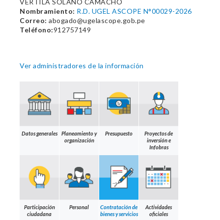
VERTILA SOLANO CAMACHO
Nombramiento:
R.D. UGEL ASCOPE N°00029-2026
Correo:
abogado@ugelascope.gob.pe
Teléfono:
912757149
Ver administradores de la información
Datos generales
Planeamiento y
Presupuesto
Proyectos de
organización
inversión e
Infobras
Participación
Personal
Contratación de
Actividades
ciudadana
bienes y servicios
oficiales