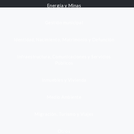
Energía y Minas
Gestión municipal
Identidad, Nacimiento, Matrimonio y Defunción
Infraestructura, Comunicaciones y Servicios
Públicos
Inmuebles y Vivienda
Medio Ambiente
Migración, Turismo y Viajes
Otros