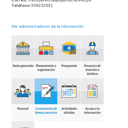
Teléfono:
938232031
Ver administradores de la información
Datos generales
Planeamiento y
Presupuesto
Proyectos de
organización
inversión e
Infobras
Personal
Contratación de
Actividades
Acceso a la
bienes y servicios
oficiales
información