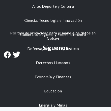
Arte, Deporte y Cultura
Ciencia, Tecnología e Innovación
Política de privacidad para el manejo de datos en
Comercio, Negocio y Emprendimiento
Gob.pe
Síguenos
Defensa, Seguridad y Justicia
Derechos Humanos
Economía y Finanzas
Educación
Energía y Minas