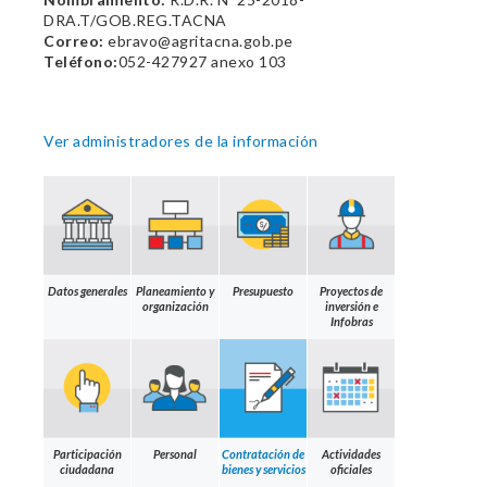
DRA.T/GOB.REG.TACNA
Correo:
ebravo@agritacna.gob.pe
Teléfono:
052-427927 anexo 103
Ver administradores de la información
Datos generales
Planeamiento y
Presupuesto
Proyectos de
organización
inversión e
Infobras
Participación
Personal
Contratación de
Actividades
ciudadana
bienes y servicios
oficiales