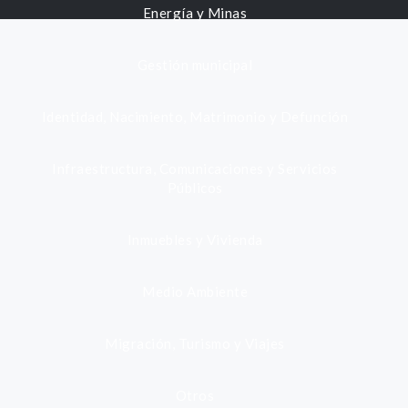
Energía y Minas
Gestión municipal
Identidad, Nacimiento, Matrimonio y Defunción
Infraestructura, Comunicaciones y Servicios
Públicos
Inmuebles y Vivienda
Medio Ambiente
Migración, Turismo y Viajes
Otros