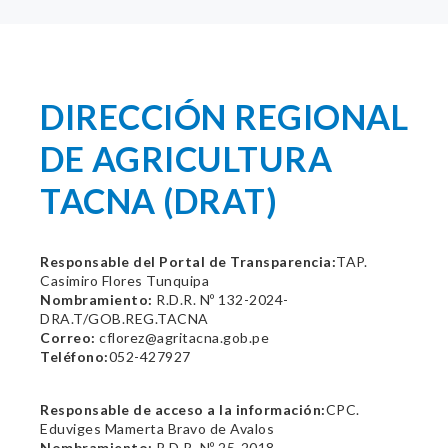
DIRECCIÓN REGIONAL
DE AGRICULTURA
TACNA (DRAT)
Responsable del Portal de Transparencia:
TAP.
Casimiro Flores Tunquipa
Nombramiento:
R.D.R. Nº 132-2024-
DRA.T/GOB.REG.TACNA
Correo:
cflorez@agritacna.gob.pe
Teléfono:
052-427927
Responsable de acceso a la información:
CPC.
Eduviges Mamerta Bravo de Avalos
Nombramiento:
R.D.R. Nº 25-2018-