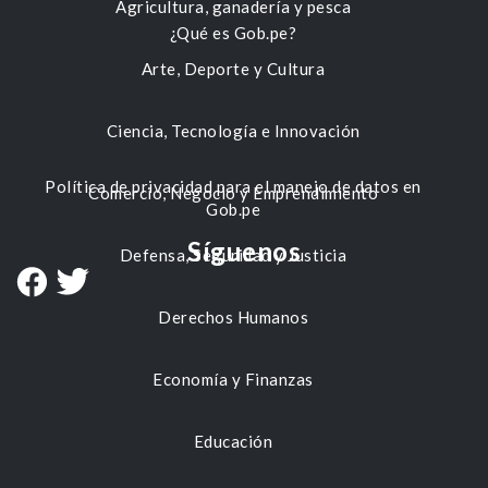
Agricultura, ganadería y pesca
¿Qué es Gob.pe?
Arte, Deporte y Cultura
Ciencia, Tecnología e Innovación
Política de privacidad para el manejo de datos en
Comercio, Negocio y Emprendimiento
Gob.pe
Síguenos
Defensa, Seguridad y Justicia
Derechos Humanos
Economía y Finanzas
Educación