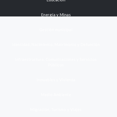
Energía y Minas
Gestión municipal
Identidad, Nacimiento, Matrimonio y Defunción
Infraestructura, Comunicaciones y Servicios
Públicos
Inmuebles y Vivienda
Medio Ambiente
Migración, Turismo y Viajes