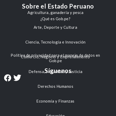
Sobre el Estado Peruano
Agricultura, ganadería y pesca
¿Qué es Gob.pe?
Arte, Deporte y Cultura
Ciencia, Tecnología e Innovación
Política de privacidad para el manejo de datos en
Comercio, Negocio y Emprendimiento
Gob.pe
Síguenos
Defensa, Seguridad y Justicia
Derechos Humanos
Economía y Finanzas
Educación