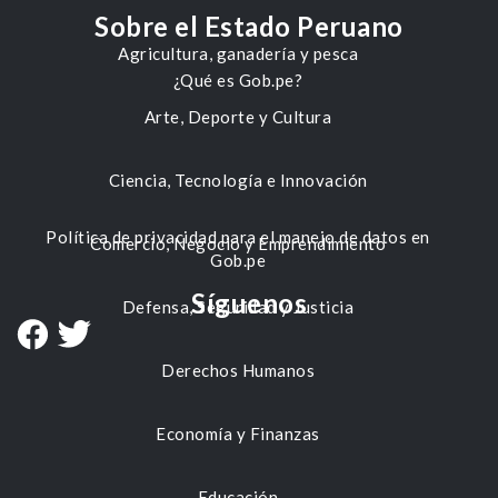
Sobre el Estado Peruano
Agricultura, ganadería y pesca
¿Qué es Gob.pe?
Arte, Deporte y Cultura
Ciencia, Tecnología e Innovación
Política de privacidad para el manejo de datos en
Comercio, Negocio y Emprendimiento
Gob.pe
Síguenos
Defensa, Seguridad y Justicia
Derechos Humanos
Economía y Finanzas
Educación