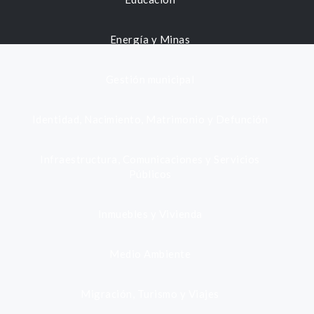
Energía y Minas
Gestión municipal
Identidad, Nacimiento, Matrimonio y Defunción
Infraestructura, Comunicaciones y Servicios
Públicos
Inmuebles y Vivienda
Medio Ambiente
Migración, Turismo y Viajes